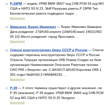
Р-29РМ
— индекс УРАВ ВМФ 3М37 код СНВ РСМ 54 код МО
54
США и НАТО SS N 23, Skiff Разгрузка ракеты Р 29РМ Тип
Баллистическая ракета подводных лодок …
Википедия
Шавырин, Борис Иванович
— Борис Иванович Шавырин
55
Дата рождения: 27&#160;апреля (10&#160;мая) 1902(1902
05 10) Место рождения: город Ярославль …
Википедия
Список конструкторских бюро СССР и России
— Список
56
содержит перечень конструкторских бюро СССР и России.
Отрасль Текущая организация ОКБ Номер Создан на базе
организации Наименования Описание Ракетная техника
ОАО РКК «Энергия» им. С.&#160;П.&#160;Королева ОКБ 1
001 отдел №&#160;3 НИИ&#8230; …
Википедия
Р-39
— У этого термина существуют и другие значения, см.
57
Р 39 (значения). Р 39 индекс УРАВ ВМФ 3М65 код СНВ РСМ
52 код МО США и НАТО SS N 20 Sturgeon …
Википедия