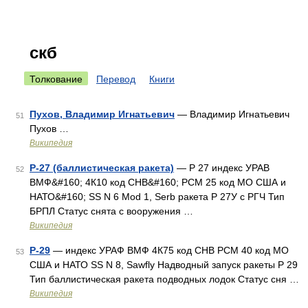
скб
Толкование
Перевод
Книги
Пухов, Владимир Игнатьевич
— Владимир Игнатьевич
51
Пухов …
Википедия
Р-27 (баллистическая ракета)
— Р 27 индекс УРАВ
52
ВМФ&#160; 4К10 код СНВ&#160; РСМ 25 код МО США и
НАТО&#160; SS N 6 Mod 1, Serb ракета Р 27У с РГЧ Тип
БРПЛ Статус снята с вооружения …
Википедия
Р-29
— индекс УРАФ ВМФ 4К75 код СНВ РСМ 40 код МО
53
США и НАТО SS N 8, Sawfly Надводный запуск ракеты Р 29
Тип баллистическая ракета подводных лодок Статус сня …
Википедия